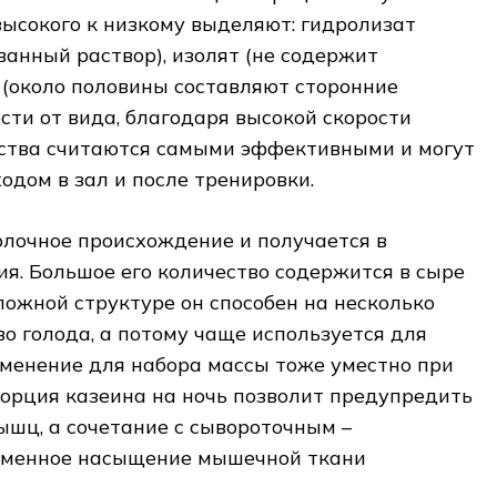
ысокого к низкому выделяют: гидролизат
анный раствор), изолят (не содержит
 (около половины составляют сторонние
ости от вида, благодаря высокой скорости
дства считаются самыми эффективными и могут
одом в зал и после тренировки.
олочное происхождение и получается в
я. Большое его количество содержится в сыре
сложной структуре он способен на несколько
во голода, а потому чаще используется для
именение для набора массы тоже уместно при
орция казеина на ночь позволит предупредить
шц, а сочетание с сывороточным –
еменное насыщение мышечной ткани