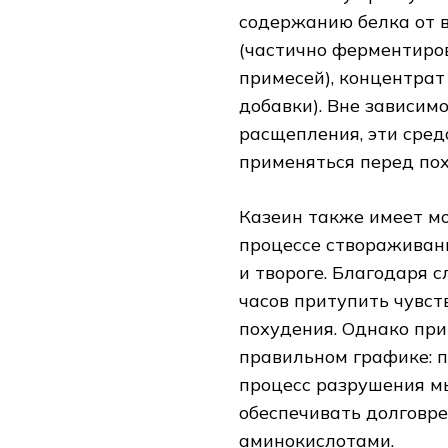
содержанию белка от в
(частично ферментиров
примесей), концентрат
добавки). Вне зависим
расщепления, эти сре
применяться перед пох
Казеин также имеет м
процессе створаживани
и твороге. Благодаря 
часов притупить чувст
похудения. Однако пр
правильном графике: п
процесс разрушения мы
обеспечивать долговр
аминокислотами.