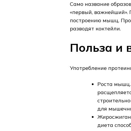
Само название образова
«первый, важнейший». 
построению мышц. Прод
разводят коктейли.
Польза и 
Употребление протеин
Роста мышц.
расщепляетс
строительно
для мышечно
Жиросжигани
диета спосо