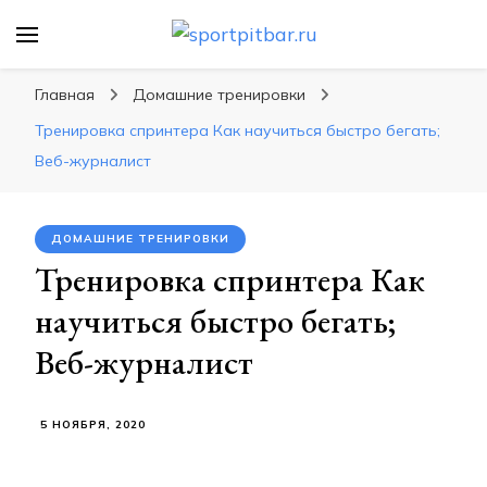
sportpitbar.ru
Персональный тренер в мире спорта, все о
спортивных упражнения, правильные
Главная
Домашние тренировки
диеты, программы тренировок
Тренировка спринтера Как научиться быстро бегать;
Веб-журналист
ДОМАШНИЕ ТРЕНИРОВКИ
Тренировка спринтера Как
научиться быстро бегать;
Веб-журналист
5 НОЯБРЯ, 2020