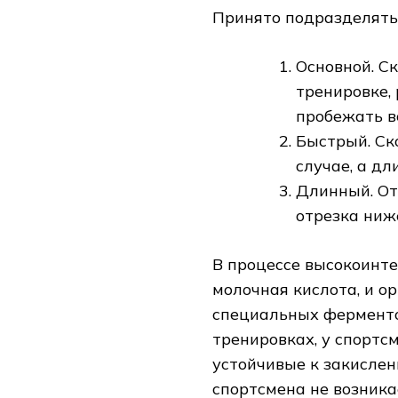
Принято подразделять
Основной. С
тренировке, 
пробежать в
Быстрый. Ск
случае, а дл
Длинный. От
отрезка ниже
В процессе высокоинт
молочная кислота, и о
специальных ферменто
тренировках, у спортс
устойчивые к закислен
спортсмена не возник