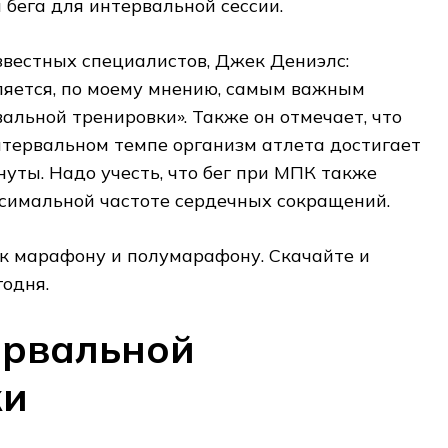
 бега для интервальной сессии.
звестных специалистов, Джек Дениэлс:
яется, по моему мнению, самым важным
льной тренировки». Также он отмечает, что
нтервальном темпе организм атлета достигает
уты. Надо учесть, что бег при МПК также
ксимальной частоте сердечных сокращений.
к марафону и полумарафону. Скачайте и
годня.
ервальной
ки