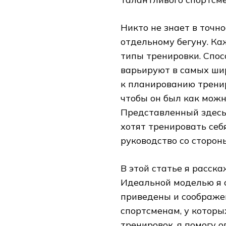
Никто не знает в точн
отдельному бегуну. К
типы тренировки. Спос
варьируют в самых шир
к планированию тренир
чтобы он был как мож
Представленный здесь 
хотят тренировать себя
руководство со сторон
В этой статье я расск
Идеальной моделью я с
приведены и соображен
спортсменам, у которы
тренировок, я помогу 