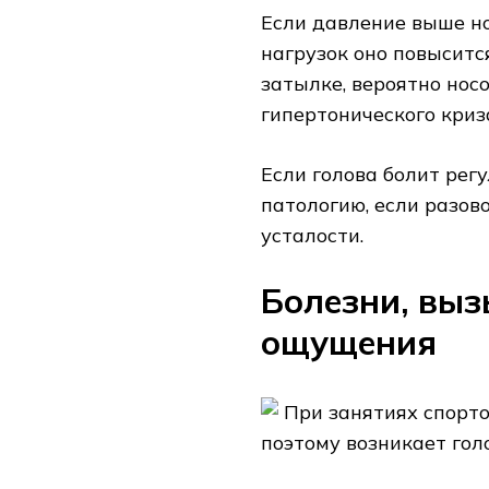
Если давление выше но
нагрузок оно повыситс
затылке, вероятно нос
гипертонического криз
Если голова болит рег
патологию, если разов
усталости.
Болезни, вы
ощущения
При занятиях спорто
поэтому возникает гол