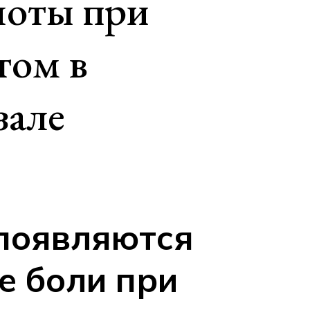
ноты при
том в
зале
появляются
е боли при