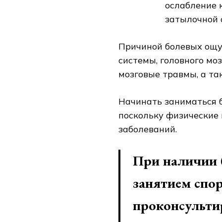
ослабление 
затылочной 
Причиной болевых ощу
системы, головного моз
мозговые травмы, а т
Начинать заниматься б
поскольку физические
заболеваний.
При наличии б
занятием спо
проконсультир