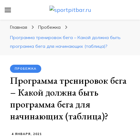
sportpitbar.ru
Персональный тренер в мире спорта, все о
спортивных упражнения, правильные
Главная
Пробежка
диеты, программы тренировок
Программа тренировок бега – Какой должна быть
программа бега для начинающих (таблица)?
ПРОБЕЖКА
Программа тренировок бега
– Какой должна быть
программа бега для
начинающих (таблица)?
4 ЯНВАРЯ, 2021