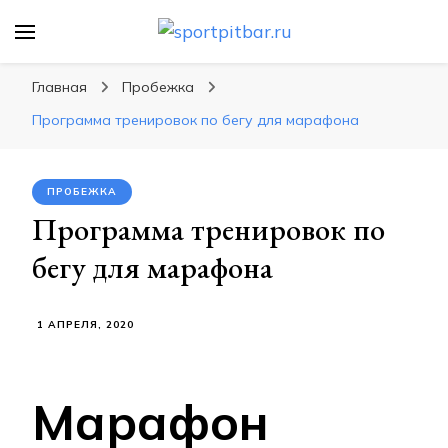
sportpitbar.ru
Персональный тренер в мире спорта, все о
спортивных упражнения, правильные
Главная
Пробежка
диеты, программы тренировок
Программа тренировок по бегу для марафона
ПРОБЕЖКА
Программа тренировок по
бегу для марафона
1 АПРЕЛЯ, 2020
Марафон