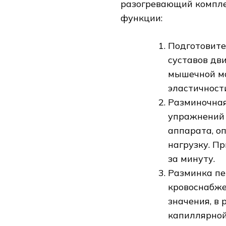
разогревающий компле
функции:
Подготовите
суставов дв
мышечной ма
эластичности
Разминочная
упражнений 
аппарата, о
нагрузку. П
за минуту.
Разминка пе
кровоснабже
значения, в
капиллярной