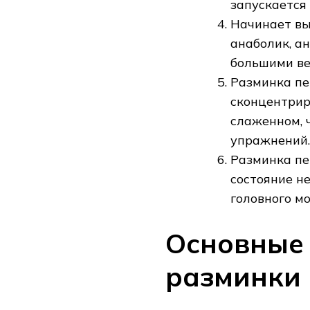
запускается
Начинает вы
анаболик, а
большими ве
Разминка пе
сконцентрир
слаженном, 
упражнений.
Разминка пе
состояние н
головного мо
Основные
разминки