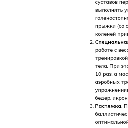
суставов пе
выполнять у
голеностопно
прыжки (со с
коленей при
Специальна
работе с ве
тренировкой
тела. При э
10 раз, а ма
аэробных тр
упражнениям
бедер, икро
Растяжка
. 
баллистичес
оптимальной