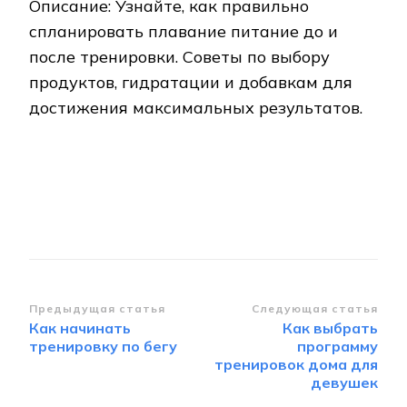
Описание: Узнайте, как правильно
спланировать плавание питание до и
после тренировки. Советы по выбору
продуктов, гидратации и добавкам для
достижения максимальных результатов.
Навигация
Предыдущая статья
Следующая статья
Как начинать
Как выбрать
по
тренировку по бегу
программу
записям
тренировок дома для
девушек