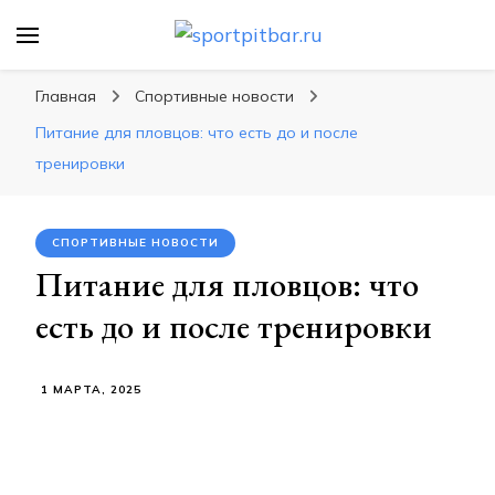
sportpitbar.ru
Персональный тренер в мире спорта, все о
спортивных упражнения, правильные
Главная
Спортивные новости
диеты, программы тренировок
Питание для пловцов: что есть до и после
тренировки
СПОРТИВНЫЕ НОВОСТИ
Питание для пловцов: что
есть до и после тренировки
1 МАРТА, 2025