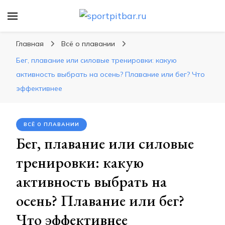
sportpitbar.ru
Персональный тренер в мире спорта, все о
спортивных упражнения, правильные
Главная
Всё о плавании
диеты, программы тренировок
Бег, плавание или силовые тренировки: какую
активность выбрать на осень? Плавание или бег? Что
эффективнее
ВСЁ О ПЛАВАНИИ
Бег, плавание или силовые
тренировки: какую
активность выбрать на
осень? Плавание или бег?
Что эффективнее