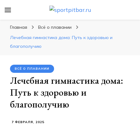
sportpitbar.ru
Персональный тренер в мире спорта, все о
спортивных упражнения, правильные
Главная
Всё о плавании
диеты, программы тренировок
Лечебная гимнастика дома: Путь к здоровью и
благополучию
ВСЁ О ПЛАВАНИИ
Лечебная гимнастика дома:
Путь к здоровью и
благополучию
7 ФЕВРАЛЯ, 2025