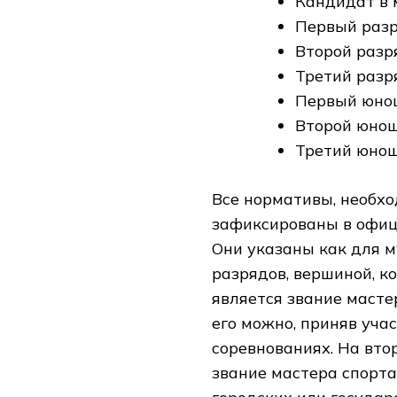
Кандидат в 
Первый разр
Второй разр
Третий разр
Первый юно
Второй юнош
Третий юнош
Все нормативы, необхо
зафиксированы в офиц
Они указаны как для м
разрядов, вершиной, к
является звание масте
его можно, приняв уч
соревнованиях. На вто
звание мастера спорта