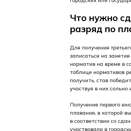
городских или государ
Что нужно сд
разряд по п
Для получения
третьег
записаться на занятия
норматив на время в с
таблице нормативов р
получить, став победи
участвуя в них сольно 
Получение
первого юн
плавания, в которой в
в соответствии со сда
участвовали в городск