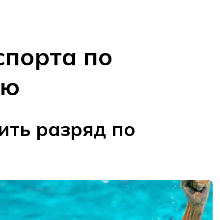
спорта по
ию
ить разряд по