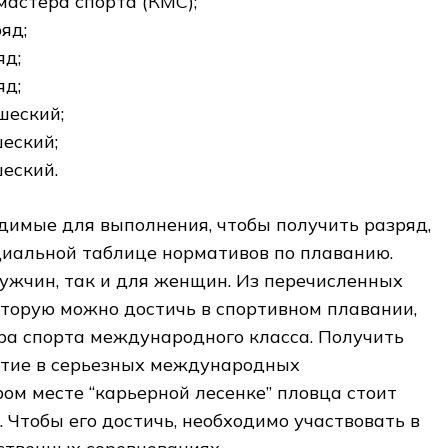
мастера спорта (КМС);
яд;
яд;
яд;
шеский;
еский;
еский.
димые для выполнения, чтобы получить разряд,
иальной таблице нормативов по плаванию.
ужчин, так и для женщин. Из перечисленных
оторую можно достичь в спортивном плавании,
ра спорта международного класса. Получить
астие в серьезных международных
ром месте “карьерной лесенке” пловца стоит
. Чтобы его достичь, необходимо участвовать в