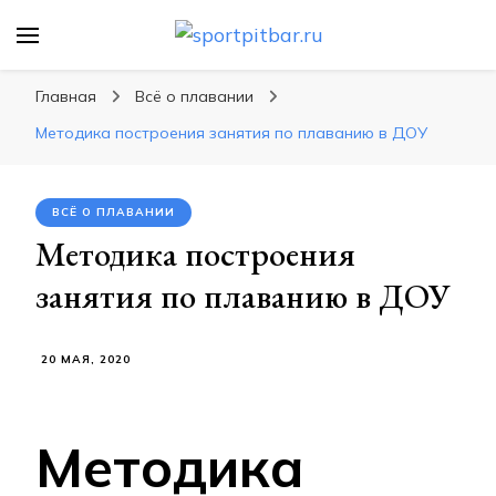
sportpitbar.ru
Персональный тренер в мире спорта, все о
спортивных упражнения, правильные
Главная
Всё о плавании
диеты, программы тренировок
Методика построения занятия по плаванию в ДОУ
ВСЁ О ПЛАВАНИИ
Методика построения
занятия по плаванию в ДОУ
20 МАЯ, 2020
Методика