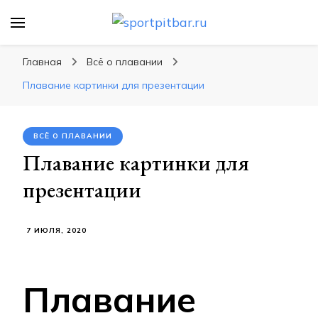
sportpitbar.ru
Персональный тренер в мире спорта, все о
спортивных упражнения, правильные
Главная
Всё о плавании
диеты, программы тренировок
Плавание картинки для презентации
ВСЁ О ПЛАВАНИИ
Плавание картинки для
презентации
7 ИЮЛЯ, 2020
Плавание