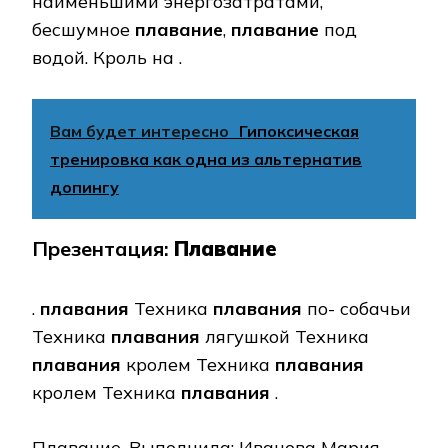
наименьшими энергозатратами,
бесшумное
плавание
,
плавание
под
водой. Кроль на .
Вам будет интересно
Гипоксическая
тренировка как одна из альтернатив
допингу
Презентация:
Плавание
.
плавания
Техника
плавания
по- собачьи
Техника
плавания
лягушкой Техника
плавания
кролем Техника
плавания
кролем Техника
плавания
.
Плавание. Выполнила: Иванова Мария