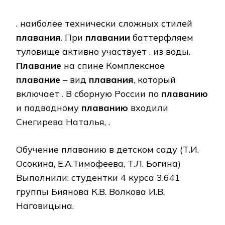
. наиболее технически сложных стилей
плавания
. При
плавании
баттерфляем
туловище активно участвует . из воды.
Плавание
на спине Комплексное
плавание
– вид
плавания
, который
включает . В сборную России по
плаванию
и подводному
плаванию
входили
Снегирева Наталья, .
Обучение плаванию в детском саду (Т.И.
Осокина, Е.А.Тимофеева, Т.Л. Богина)
Выполнили: студентки 4 курса 3.641
группы Биянова К.В. Волкова И.В.
Наговицына.