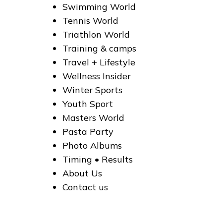
Swimming World
Tennis World
Triathlon World
Trаining & camps
Trаvel + Lifestyle
Wellness Insider
Winter Sports
Youth Sport
Мasters World
Рasta Party
Рhoto Albums
Тiming • Results
About Us
Contact us