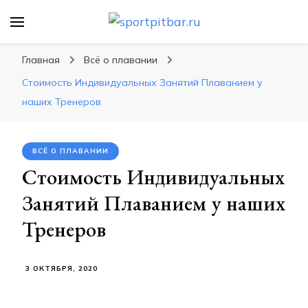
sportpitbar.ru
Персональный тренер в мире спорта, все о
спортивных упражнения, правильные
Главная
Всё о плавании
диеты, программы тренировок
Стоимость Индивидуальных Занятий Плаванием у
наших Тренеров
ВСЁ О ПЛАВАНИИ
Стоимость Индивидуальных
Занятий Плаванием у наших
Тренеров
3 ОКТЯБРЯ, 2020