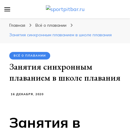
sportpitbar.ru
Персональный тренер в мире спорта, все о
спортивных упражнения, правильные
Главная
Всё о плавании
диеты, программы тренировок
Занятия синхронным плаванием в школе плавания
ВСЁ О ПЛАВАНИИ
Занятия синхронным
плаванием в школе плавания
16 ДЕКАБРЯ, 2020
Занятия в