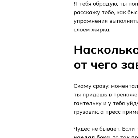
Я тебя обрадую, ты по
расскажу тебе, как бы
упражнения выполнять,
слоем жирка.
Насколько
от чего за
Скажу сразу: моменталь
ты придешь в тренаже
гантельку и у тебя уй
грузовик, а пресс прим
Чудес не бывает. Если 
наедал бока
, то так п