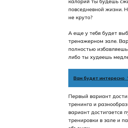
калорий ты будешь сжи
повседневной жизни. Н
не круто?
А еще у тебя будет вы
тренажерном зале. Вар
полностью избавляешьс
либо ты худеешь медле
Вам будет интересно
Первый вариант дости
тренинга и разнообраз
вариант достигается п
тренировки в зале и п