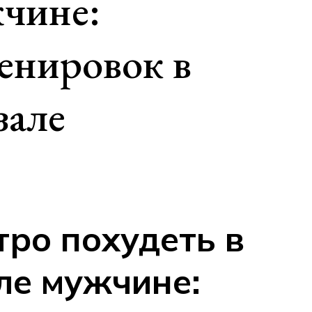
жчине:
енировок в
зале
тро похудеть в
ле мужчине: