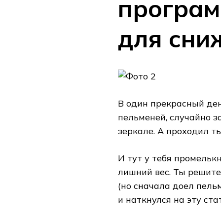
програм
для сни
В один прекрасный ден
пельменей, случайно з
зеркале. А проходил т
И тут у тебя промелькн
лишний вес. Ты решит
(но сначала доел пельм
и наткнулся на эту ста