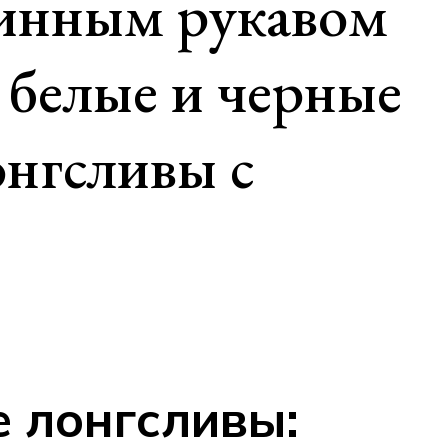
линным рукавом
, белые и черные
нгсливы с
 лонгсливы: