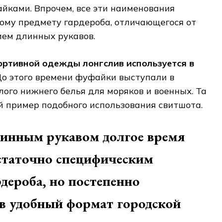
йками. Впрочем, все эти наименования
ному предмету гардероба, отличающегося от
ием длинных рукавов.
ортивной одежды лонгслив используется в
о этого времени фуфайки выступали в
лого нижнего белья для моряков и военных. Та
й пример подобного использования свитшота.
линным рукавом долгое время
остаточно специфическим
дероба, но постепенно
 в удобный формат городской