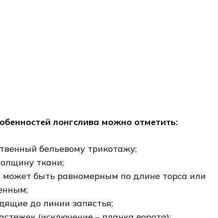
обенностей лонгслива можно отметить:
ственный бельевому трикотажу;
олщину ткани;
, может быть равномерным по длине торса или
енным;
одящие до линии запястья;
астежек (исключение – планка ворота);