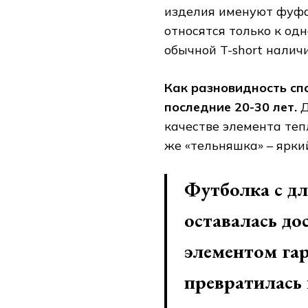
изделия именуют фуфа
относятся только к од
обычной T-short налич
Как разновидность сп
последние 20-30 лет.
Д
качестве элемента теп
же «тельняшка» – ярки
Футболка с д
оставалась д
элементом гар
превратилась