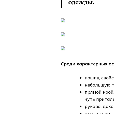
одежды.
Среди характерных ос
пошив, свой
небольшую т
прямой крой
чуть притал
рукава, дох
отсутствие з