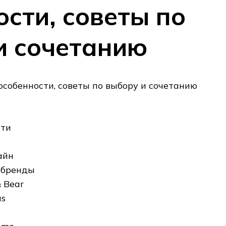
ости, советы по
и сочетанию
сти
айн
 бренды
& Bear
as