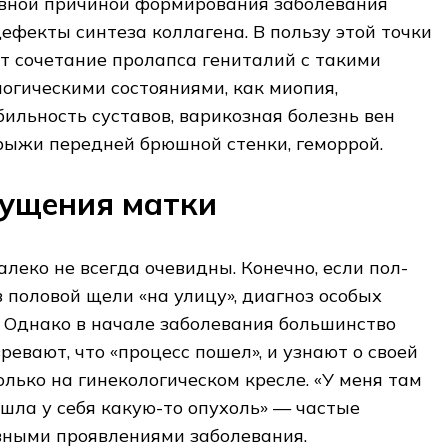
овной причиной формирования заболевания
фекты синтеза коллагена. В пользу этой точки
т сочетание пролапса гениталий с такими
огическими состояниями, как миопия,
бильность суставов, варикозная болезнь вен
рыжи передней брюшной стенки, геморрой.
ущения матки
еко не всегда очевидны. Конечно, если пол-
 половой щели «на улицу», диагноз особых
 Однако в начале заболевания большинство
евают, что «процесс пошел», и узнают о своей
лько на гинекологическом кресле. «У меня там
ашла у себя какую-то опухоль» — частые
вными проявлениями заболевания.