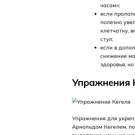
часам»;
если пролап
полезно уве
клетчатку, 
стул;
если в допол
снижение ма
здоровья, н
Упражнения 
Упражнения для укреп
Арнольдом Кегелем, по