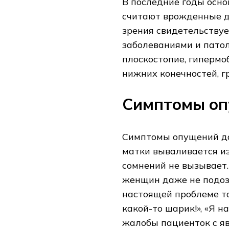
В последние годы осн
считают врожденные де
зрения свидетельствуе
заболеваниями и патол
плоскостопие, гипермо
нижних конечностей, г
Симптомы оп
Симптомы опущений дал
матки вываливается из
сомнений не вызывает.
женщин даже не подозр
настоящей проблеме то
какой-то шарик!», «Я н
жалобы пациенток с я