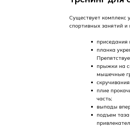
Существует комплекс у
спортивных занятий и
приседания 
планка укре
Препятствуе
прыжки на с
мышечные гр
скручивания
плие прокач
часть;
выпады впер
подъем таза
привлекател