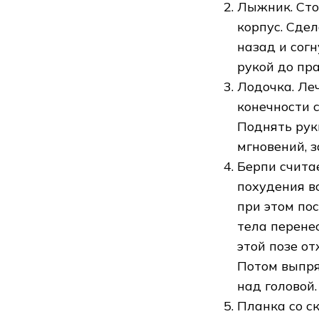
Лыжник. Сто
корпус. Сдел
назад и согн
рукой до пра
Лодочка. Ле
конечности с
Поднять руки
мгновений, з
Берпи счит
похудения вс
при этом по
тела перене
этой позе от
Потом выпря
над головой.
Планка со с