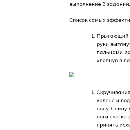
выполнение 8 заданий,
Список самых эффекти
Прыгающий Д
руки вытянут
пальцами, з
хлопнув в л
Скручивания.
колене и по
полу. Спину
ноги слегка 
принять исх