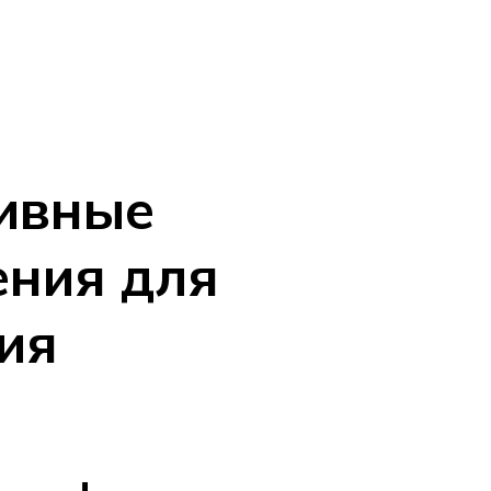
ивные
ния для
ия