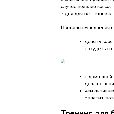
случае появляется сос
3 дня для восстановле
Правила выполнения е
делать коро
похудеть и 
в домашней 
должно зани
чем активне
аппетит, по
Тренинг для 