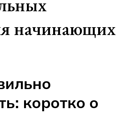
ильных
ля начинающих
вильно
ть: коротко о