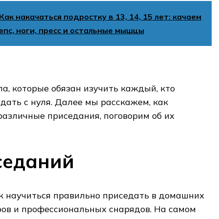
Как накачаться подростку в 13, 14, 15 лет: качаем
цепс, ноги, пресс и остальные мышцы
а, которые обязан изучить каждый, кто
дать с нуля. Далее мы расскажем, как
азличные приседания, поговорим об их
седаний
ак научиться правильно приседать в домашних
ров и профессиональных снарядов. На самом