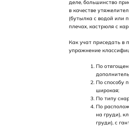
деле, большинство при
в качестве утяжелите
(бутылка с водой или п
плечах, кастрюля с карт
Как учат приседать в 
упражнение классифи
По отягощени
дополнител
По способу п
широкая;
По типу снар
По располож
на груди), к
груди), с га