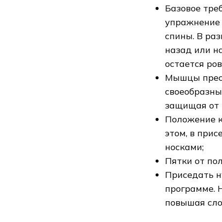
Базовое тре
упражнение 
спины. В ра
назад или н
остается ров
Мышцы пресс
своеобразные
защищая от 
Положение к
этом, в прис
носками;
Пятки от по
Приседать н
программе. 
повышая сло