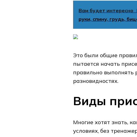
Вам будет интересно
руки, спину, грудь, би
Это были общие правил
пытается начать присе
правильно выполнять р
разновидностях.
Виды при
Многие хотят знать, к
условиях, без тренаже