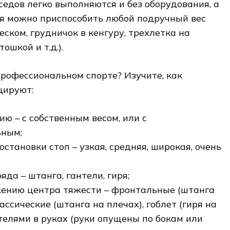
седов легко выполняются и без оборудования, а
ля можно приспособить любой подручный вес
еском, грудничок в кенгуру, трехлетка на
ошкой и т.д.).
профессиональном спорте? Изучите, как
цируют:
ю – с собственным весом, или с
ьным;
остановки стоп – узкая, средняя, широкая, очень
яда – штанга, гантели, гиря;
ению центра тяжести – фронтальные (штанга
лассические (штанга на плечах), гоблет (гиря на
нтелями в руках (руки опущены по бокам или