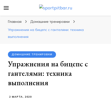
sportpitbar.ru
Персональный тренер в мире спорта, все о
спортивных упражнения, правильные
Главная
Домашние тренировки
диеты, программы тренировок
Упражнения на бицепс с гантелями: техника
выполнения
ДОМАШНИЕ ТРЕНИРОВКИ
Упражнения на бицепс с
гантелями: техника
выполнения
2 МАРТА, 2020