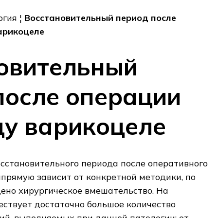
огия ¦
Восстановительный период после
арикоцеле
овительный
после операции
ду варикоцеле
сстановительного периода после оперативного
прямую зависит от конкретной методики, по
ено хирургическое вмешательство. На
ествует достаточно большое количество
й, выполняемых при данной патологии: от