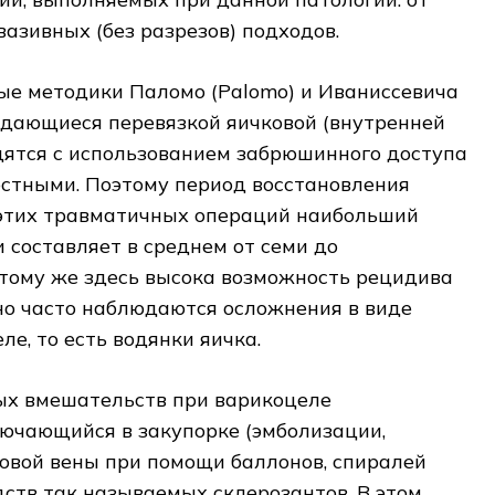
азивных (без разрезов) подходов.
е методики Паломо (Palomo) и Иваниссевича
вождающиеся перевязкой яичковой (внутренней
дятся с использованием забрюшинного доступа
остными. Поэтому период восстановления
 этих травматичных операций наибольший
и составляет в среднем от семи до
 тому же здесь высока возможность рецидива
но часто наблюдаются осложнения в виде
е, то есть водянки яичка.
ых вмешательств при варикоцеле
лючающийся в закупорке (эмболизации,
овой вены при помощи баллонов, спиралей
ств так называемых склерозантов. В этом