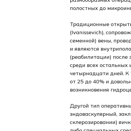
полостных до микроинв
Традиционные открыты
(Ivanissevich), сопро
семенной) вены, прово
и являются внутрипол
(реабилитации) после
среди всех остальных 
четырнадцати дней. К
от 25 до 40% и доволь
возникновения гидроцел
Другой тип оперативн
эндоваскулярный, зак
склерозировании) яичк
либо специальных сред