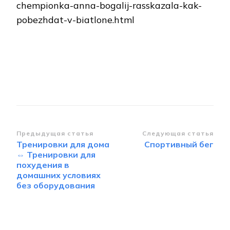
chempionka-anna-bogalij-rasskazala-kak-
pobezhdat-v-biatlone.html
Навигация
Предыдущая статья
Следующая статья
Тренировки для дома
Спортивный бег
по
⇔ Тренировки для
записям
похудения в
домашних условиях
без оборудования