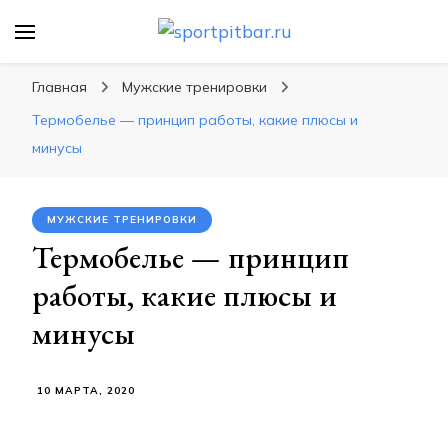
sportpitbar.ru
Персональный тренер в мире спорта, все о
спортивных упражнения, правильные
Главная
Мужские тренировки
диеты, программы тренировок
Термобелье — принцип работы, какие плюсы и
минусы
МУЖСКИЕ ТРЕНИРОВКИ
Термобелье — принцип
работы, какие плюсы и
минусы
10 МАРТА, 2020