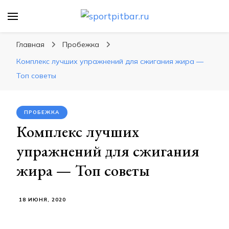
sportpitbar.ru
Персональный тренер в мире спорта, все о
спортивных упражнения, правильные
Главная
Пробежка
диеты, программы тренировок
Комплекс лучших упражнений для сжигания жира —
Топ советы
ПРОБЕЖКА
Комплекс лучших
упражнений для сжигания
жира — Топ советы
18 ИЮНЯ, 2020