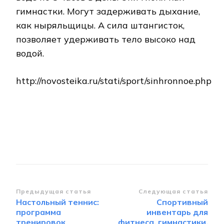
гимнастки. Могут задерживать дыхание,
как ныряльщицы. А сила штангисток,
позволяет удерживать тело высоко над
водой.
http://novosteika.ru/stati/sport/sinhronnoe.php
Навигация
Предыдущая статья
Следующая статья
Настольный теннис:
Спортивный
по
программа
инвентарь для
записям
тренировок
фитнеса, гимнастики,