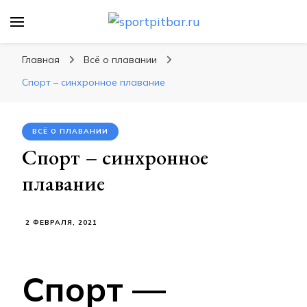
sportpitbar.ru
Персональный тренер в мире спорта, все о
спортивных упражнения, правильные
Главная
Всё о плавании
диеты, программы тренировок
Спорт – синхронное плавание
ВСЁ О ПЛАВАНИИ
Спорт – синхронное
плавание
2 ФЕВРАЛЯ, 2021
Cпорт —