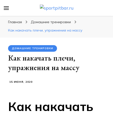
sportpitbar.ru
Персональный тренер в мире спорта, все о
спортивных упражнения, правильные
Главная
Домашние тренировки
диеты, программы тренировок
Как накачать плечи, упражнения на массу
ДОМАШНИЕ ТРЕНИРОВКИ
Как накачать плечи,
упражнения на массу
15 ИЮНЯ, 2020
Как накачать