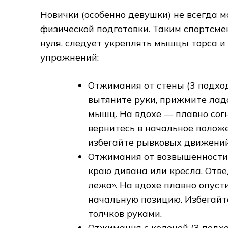
Новички (особенно девушки) не всегда 
физической подготовки. Таким спортсме
нуля, следует укреплять мышцы торса 
упражнений:
Отжимания от стены (3 подхода
вытяните руки, прижмите ладо
мышц. На вдохе — плавно согн
вернитесь в начальное положе
избегайте рывковых движений
Отжимания от возвышенности (
краю дивана или кресла. Отве
лежа». На вдохе плавно опуст
начальную позицию. Избегайте
толчков руками.
Отжимания с коленей (3 подход