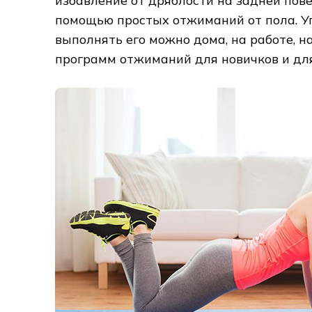
избавление от дряблости на задней пове
помощью простых отжиманий от пола. Уп
выполнять его можно дома, на работе, н
программ отжиманий для новичков и дл