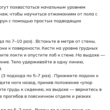
могут похвастаться начальным уровнем
нам, чтобы научиться отжиманиям от пола с
и рук с помощью простых подводящих
 по 7–10 раз) . Встаньте в метре от стены,
ни к поверхности. Кисти на уровне грудных
ите локти и опустите лоб к стене. На выдохе —
ние. Тело удерживайте в одну линию,
.
3 подхода по 5–7 раз) . Прижмите ладони к
дите ноги назад, приняв положение «упор
ите грудь к сидению, на выдохе — вернитесь в
 прогибов в поясничном отделе и резких
а по 5–7 раз) . Встаньте в упор лежа, но