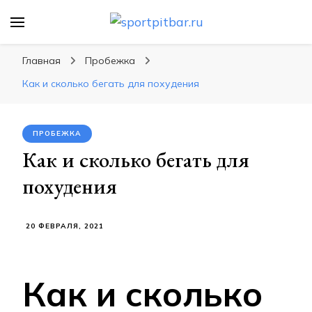
sportpitbar.ru
Персональный тренер в мире спорта, все о
спортивных упражнения, правильные
Главная
Пробежка
диеты, программы тренировок
Как и сколько бегать для похудения
ПРОБЕЖКА
Как и сколько бегать для
похудения
20 ФЕВРАЛЯ, 2021
Как и сколько